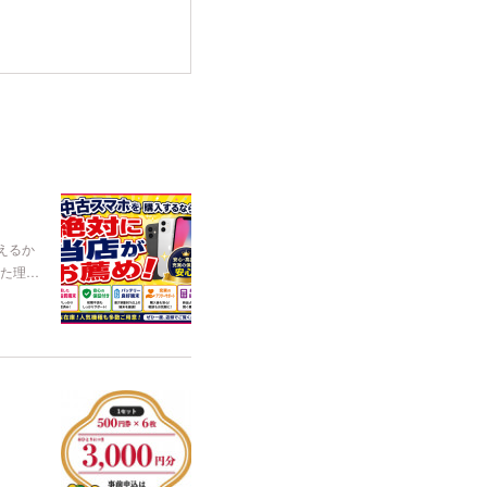
えるか
た理…