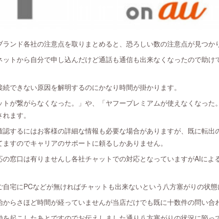
ブランド各社の注意点を取りまとめると、恐ろしい数の注意点が見つか
ネットから自分で申し込んだけど通話も通信も出来なくなったので助け
接続できない原因を解明するのにかなり時間が掛かります。
ットが繋がらなくなった。」や、「ヤフープレミアムが使えなくなった
されます。
確認するにはお客様の詳細な情報も必要な場合がありますが、既に転出
てますのでキャリアのサポートに頼るしかありません。
応の窓口は有りませんし各社チャットでの対応となっていますがAIによ
ご自宅にPCなどが無ければチャットも出来ないという八方塞がりの状態
始からさほど時間が経っていませんが当店だけでも既に十数件の問い合
動を起こしたあとですのでお伝えしました通り八方塞がりの状況に陥っ