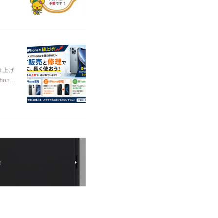
き上げ
on…
！