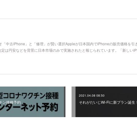
そ「中古iPhone」と「修理」が賢い選択Appleが日本国内でiPhoneの販売価格を引
定は円安などを背景に日本市場のみで実施されたと報じられています。「新しいiPh
2021.04.08 08:50
チン接種予約
それがだいじWi-Fiに新プラン誕生