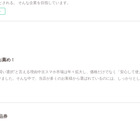
とされる。 そんな企業を目指しています。
ー
お薦め！
“賢い選択”と言える理由中古スマホ市場は年々拡大し、価格だけでなく「安心して使
りました。そんな中で、当店が多くのお客様から選ばれているのには、しっかりとし
品券