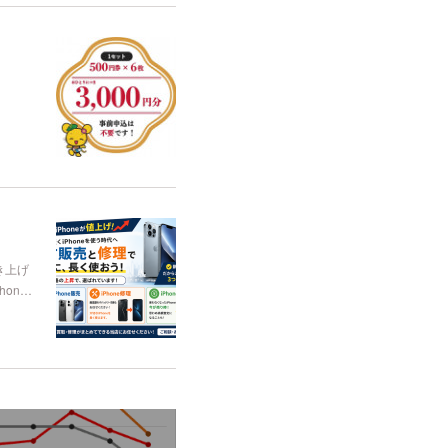
き上げ
on…