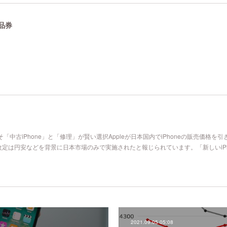
品券
そ「中古iPhone」と「修理」が賢い選択Appleが日本国内でiPhoneの販売価格を引
定は円安などを背景に日本市場のみで実施されたと報じられています。「新しいiPh
2021.09.05 05:08