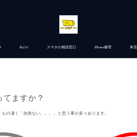
U
BLOG
スマホの相談窓口
iPhone修理
来店
ってますか？
、もの凄く「勿体ない。。。」と思う事が多々あります。