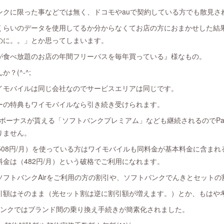
ンクに限った事などでは無く、ドコモやauで契約している方でも散見さ
くらいのデータを使用してるか分からなくてお店の方におまかせした結
のに。。」とか思ってしまいます。
が食べ放題のお店の年間フリーパスを毎年買っている』様なもの。
？(^-^;
イモバイルは同じ会社なのでサービスエリアは同じです。
ーの特典もワイモバイルなら引き続き受けられます。
ayボーナスが貰える「ソフトバンクプレミアム」なども継続されるのでPa
りません。
（508円/月）を使っている方はワイモバイルも同料金が基本料金に含まれる
金は（482円/月）という破格でご利用になれます。
フトバンクAirをご利用の方の割引や、ソフトバンクでんきとセットの
引額はそのまま（光セット割は逆に割引額が増えます。）とか、もはや
バンクではブランド間の乗り換え手続きが簡素化されました。