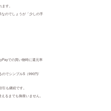
れます。
果なのでしょうが「少しの手
yPayでの買い物時に還元率
のでシンプルS（990円/
割引も継続です。
考えるまでも御座いません。