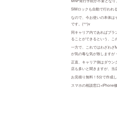
MNP発行手続が不要となり、
SIMロックも自動で行われ
なので、今お使いの本体は
です。(^^)v
同キャリア内であればブラ
ることができるという、この
一方で、これではわざわざM
が気の毒な気が致しますが
正直、キャリア側はダウン
店も多いと聞きますが、当店
お見積り無料！5分で作成
スマホの相談窓口×iPhone修理