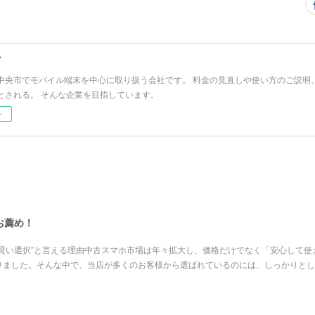
ズ
中央市でモバイル端末を中心に取り扱う会社です。 料金の見直しや使い方のご説明
とされる。 そんな企業を目指しています。
ー
お薦め！
“賢い選択”と言える理由中古スマホ市場は年々拡大し、価格だけでなく「安心して使
りました。そんな中で、当店が多くのお客様から選ばれているのには、しっかりとし