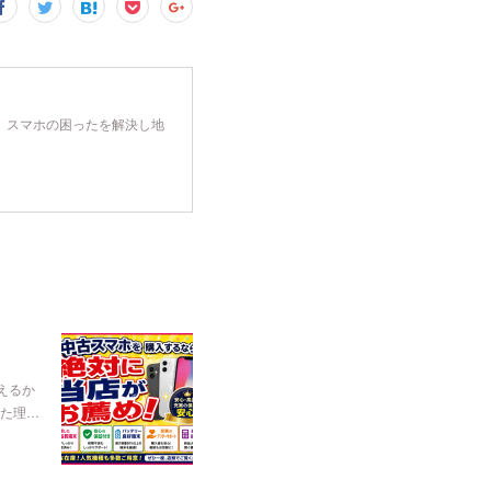
、スマホの困ったを解決し地
えるか
た理…