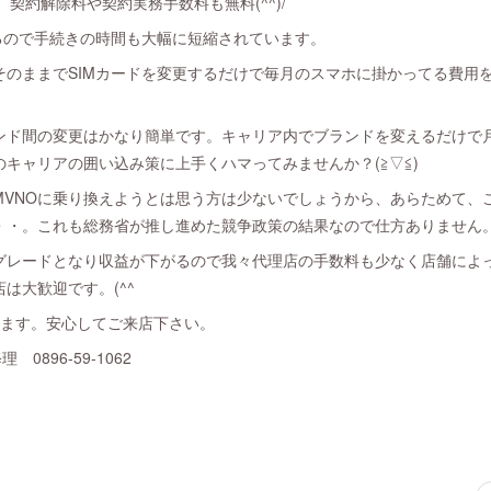
契約解除料や契約実務手数料も無料(^^)/
るので手続きの時間も大幅に短縮されています。
そのままでSIMカードを変更するだけで毎月のスマホに掛かってる費用
ンド間の変更はかなり簡単です。キャリア内でブランドを変えるだけで
キャリアの囲い込み策に上手くハマってみませんか？(≧▽≦)
VNOに乗り換えようとは思う方は少ないでしょうから、あらためて、こ
・・。これも総務省が推し進めた競争政策の結果なので仕方ありません
グレードとなり収益が下がるので我々代理店の手数料も少なく店舗によ
は大歓迎です。(^^ゞ
します。安心してご来店下さい。
 0896-59-1062