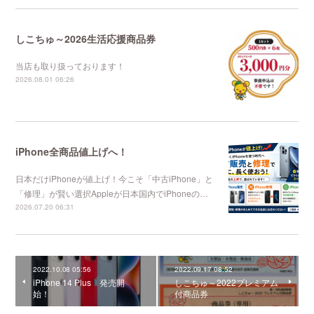
しこちゅ～2026生活応援商品券
当店も取り扱っております！
2026.08.01 06:26
iPhone全商品値上げへ！
日本だけiPhoneが値上げ！今こそ「中古iPhone」と
「修理」が賢い選択Appleが日本国内でiPhoneの…
2026.07.20 06:31
2022.10.08 05:56
2022.09.17 08:52
iPhone 14 Plus 発売開
しこちゅ～2022プレミアム
始！
付商品券