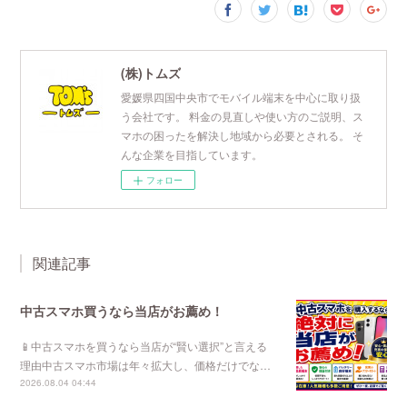
(株)トムズ
愛媛県四国中央市でモバイル端末を中心に取り扱
う会社です。 料金の見直しや使い方のご説明、ス
マホの困ったを解決し地域から必要とされる。 そ
んな企業を目指しています。
フォロー
関連記事
中古スマホ買うなら当店がお薦め！
📱中古スマホを買うなら当店が“賢い選択”と言える
理由中古スマホ市場は年々拡大し、価格だけでな…
2026.08.04 04:44