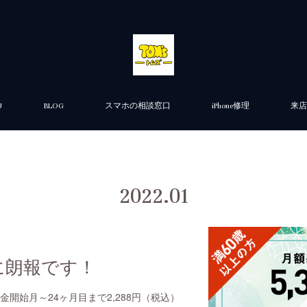
U
BLOG
スマホの相談窓口
iPhone修理
来店
2022
.
01
に朗報です！
金が課金開始月～24ヶ月目まで2,288円（税込）