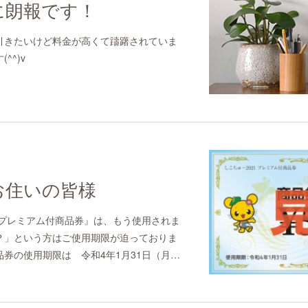
に朗報です！
引きたいけど料金が高くて躊躇されていま
^^)v
お住いの皆様
1プレミアム付商品券』は、もう使用されま
？」という方はご使用期限が迫っておりま
券の使用期限は 令和4年1月31日（月…