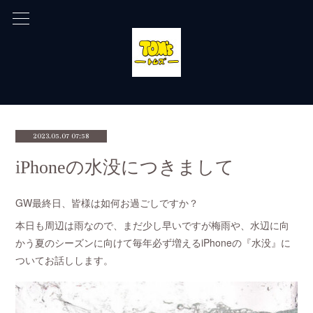
2023.05.07 07:58
iPhoneの水没につきまして
GW最終日、皆様は如何お過ごしですか？
本日も周辺は雨なので、まだ少し早いですが梅雨や、水辺に向
かう夏のシーズンに向けて毎年必ず増えるiPhoneの『水没』に
ついてお話しします。