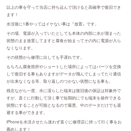
以上の事を守って当店に持ち込んで頂けると高確率で復旧でき
ます！
水没後に1番やってはイケない事は『放置』です。
その場、電源が入っていたとしても本体の内部に水が溜まった
状態のまま放置してますと腐食が始まってその内に電源が入ら
なくなります。
その状態から修理に出しても手遅れです。
もちろん腐食箇所やショートした場所によってはパーツを交換
して復旧する事もありますがデータが飛んでしまってたり通信
が出来なくなる等、取り返しのつかない状態になる事も。
残念ながら一度、水に濡らした端末は復旧後の保証は対象外で
すが、直ぐに行動して頂く事で短期的にでも端末を操作できる
状態にすることが可能となるので最悪、中のデータだけでも退
避する事ができます。
iPhoneを水没させたら迷わず直ぐに修理店に持って行く事をお
薦めします！